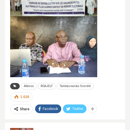
Albinos
ROAJELF
Tambacounda-Société
1 026
Facebook
Twitter
Share