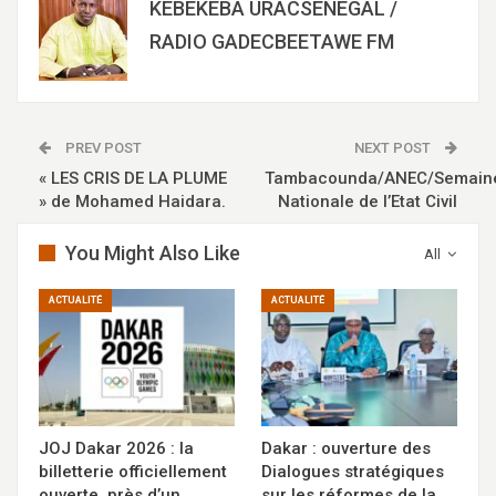
KEBEKEBA URACSENEGAL /
RADIO GADECBEETAWE FM
PREV POST
NEXT POST
« LES CRIS DE LA PLUME
Tambacounda/ANEC/Semain
» de Mohamed Haidara.
Nationale de l’Etat Civil
You Might Also Like
All
ACTUALITÉ
ACTUALITÉ
JOJ Dakar 2026 : la
Dakar : ouverture des
billetterie officiellement
Dialogues stratégiques
ouverte, près d’un
sur les réformes de la