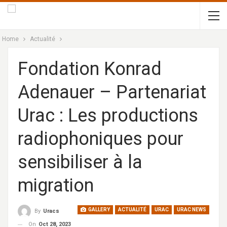
Home
Actualité
Fondation Konrad
Adenauer – Partenariat
Urac : Les productions
radiophoniques pour
sensibiliser à la
migration
GALLERY
ACTUALITÉ
URAC
URAC NEWS
By
Uracs
On
Oct 28, 2023