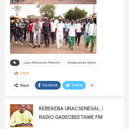
Ligue Randonnée Pédestre
Tambacounda-Sports
1 073
Facebook
Twitter
Share
KEBEKEBA URACSENEGAL /
RADIO GADECBEETAWE FM