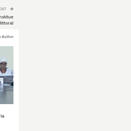
POST
nstitue
ittoral
m Author
 la