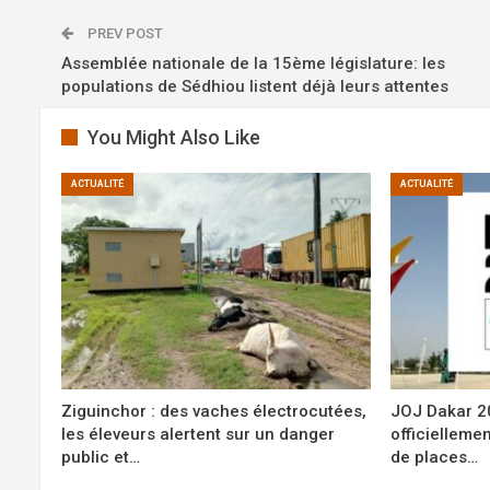
PREV POST
Assemblée nationale de la 15ème législature: les
populations de Sédhiou listent déjà leurs attentes
You Might Also Like
ACTUALITÉ
ACTUALITÉ
Ziguinchor : des vaches électrocutées,
JOJ Dakar 202
les éleveurs alertent sur un danger
officiellemen
public et…
de places…