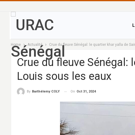
L
Home
Actualité
Crue du fleuve Sénégal: le quartier khar yalla de Sa
Crue du fleuve Sénégal: l
Louis sous les eaux
On
Oct 31, 2024
By
Barthélemy COLY