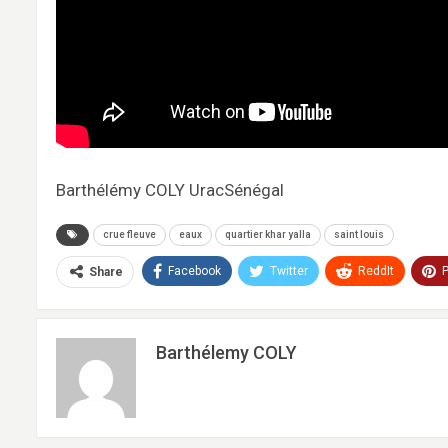
Barthélémy COLY UracSénégal
crue fleuve
eaux
quartier khar yalla
saint louis
Facebook
Twitter
ReddIt
P
Share
Barthélemy COLY