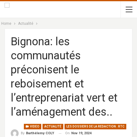
Home
Actualité
Bignona: les
communautés
préconisent le
reboisement et
l’entreprenariat vert et
l’aménagement des..
VIDEO
ACTUALITÉ
LES DOSSIERS DE LA REDACTION : RTC
On
Nov 19, 2024
By
Barthélemy COLY