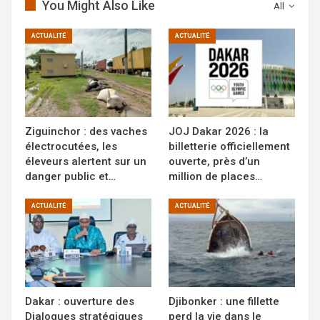
You Might Also Like
All
ACTUALITÉ
ACTUALITÉ
Ziguinchor : des vaches
JOJ Dakar 2026 : la
électrocutées, les
billetterie officiellement
éleveurs alertent sur un
ouverte, près d’un
danger public et…
million de places…
ACTUALITÉ
ACTUALITÉ
Dakar : ouverture des
Djibonker : une fillette
Dialogues stratégiques
perd la vie dans le