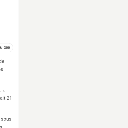
300
 de
es
. «
ait 21
6 sous
es