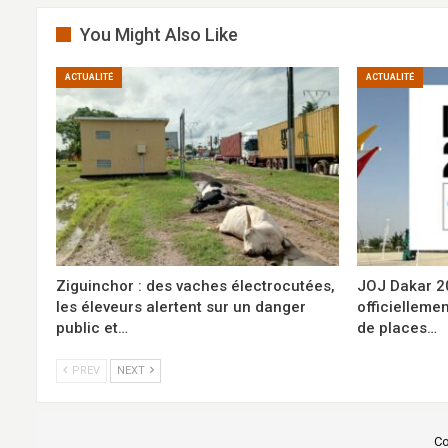
You Might Also Like
ACTUALITÉ
ACTUALITÉ
Ziguinchor : des vaches électrocutées,
JOJ Dakar 202
les éleveurs alertent sur un danger
officiellemen
public et…
de places…
PREV
NEXT
Co