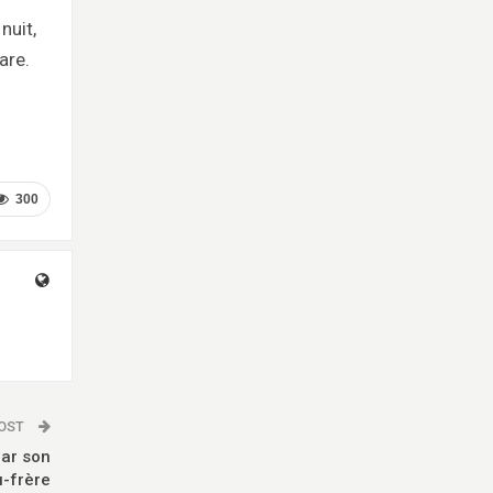
nuit,
are.
300
POST
ar son
-frère