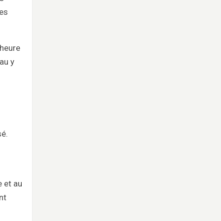
des
 heure
au y
sé.
 et au
nt