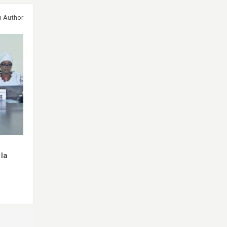
m Author
 la