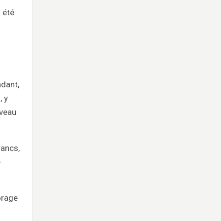
 été
ndant,
, y
uveau
rancs,
e
forage