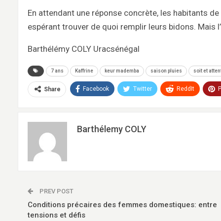
En attendant une réponse concrète, les habitants de 
espérant trouver de quoi remplir leurs bidons. Mais l
Barthélémy COLY Uracsénégal
7 ans
Kaffrine
keur mademba
saison pluies
soit et atte
Facebook
Twitter
ReddIt
P
Share
Barthélemy COLY
PREV POST
Conditions précaires des femmes domestiques: entre
tensions et défis