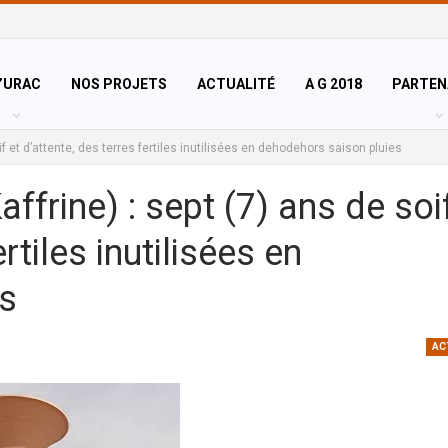
’URAC
NOS PROJETS
ACTUALITÉ
A G 2018
PARTEN
 et d’attente, des terres fertiles inutilisées en dehodehors saison pluies
rine) : sept (7) ans de soi
rtiles inutilisées en
s
AC