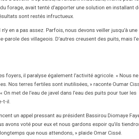
u forage, avait tenté d’apporter une solution en installant 
sultats sont restés infructueux.
l n’y en a pas assez. Parfois, nous devons veiller jusqu’à une
e-parole des villageois. D’autres creusent des puits, mais l’e
foyers, il paralyse également l’activité agricole. « Nous ne
es. Nos terres fertiles sont inutilisées, » raconte Oumar Cis
« On met de l’eau de javel dans l’eau des puits pour tuer les
t-il.
lancent un appel pressant au président Bassirou Diomaye Faye
ous avons voté pour eux et nous gardons espoir qu’ils tiendro
rop longtemps que nous attendons, » plaide Omar Cissé.