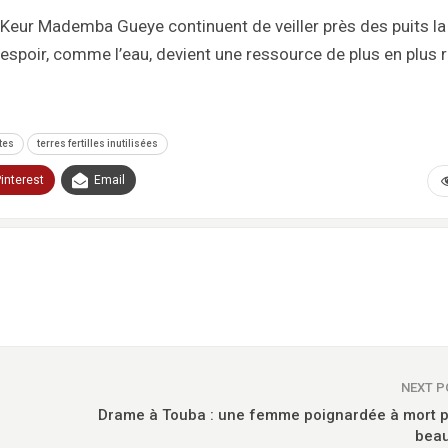
Keur Mademba Gueye continuent de veiller près des puits la 
’espoir, comme l’eau, devient une ressource de plus en plus r
ntes
terres fertilles inutilisées
interest
Email
NEXT 
Drame à Touba : une femme poignardée à mort p
beau