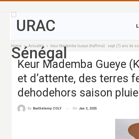
L
Home
Actualité
Keur Mademba Gueye (Kaffrine) : sept (7) ans de soif
Keur Mademba Gueye (Kaff
et d’attente, des terres fe
dehodehors saison pluie
On
Jan 3, 2025
By
Barthélemy COLY