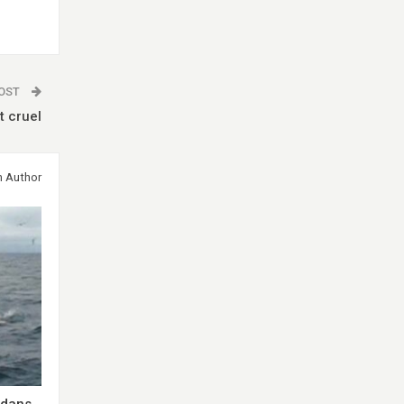
POST
t cruel
m Author
e dans