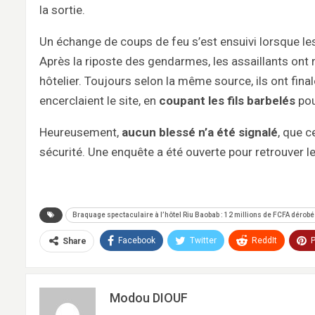
la sortie.
Un échange de coups de feu s’est ensuivi lorsque les 
Après la riposte des gendarmes, les assaillants ont 
hôtelier. Toujours selon la même source, ils ont fin
encerclaient le site, en
coupant les fils barbelés
pou
Heureusement,
aucun blessé n’a été signalé
, que c
sécurité. Une enquête a été ouverte pour retrouver l
Braquage spectaculaire à l’hôtel Riu Baobab : 12 millions de FCFA dérob
Facebook
Twitter
ReddIt
P
Share
Modou DIOUF