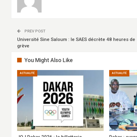
PREV POST
Université Sine Saloum : le SAES décrète 48 heures de
grève
You Might Also Like
ACTUALITÉ
ACTUALITÉ
JOJ Dakar 2026 : la billetterie
Dakar : ouve