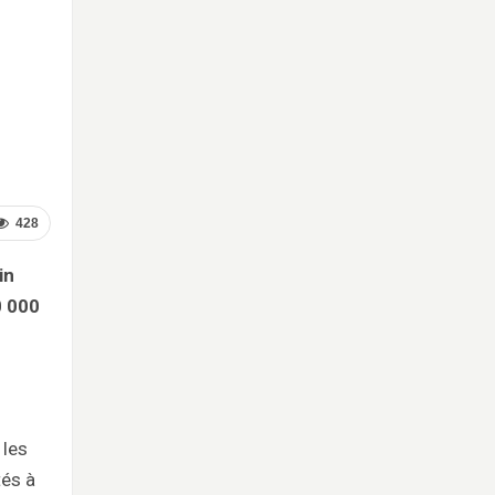
428
in
0 000
 les
és à