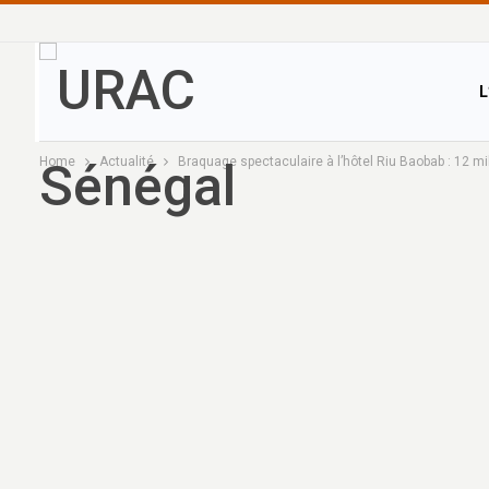
L
Home
Actualité
Braquage spectaculaire à l’hôtel Riu Baobab : 12 m