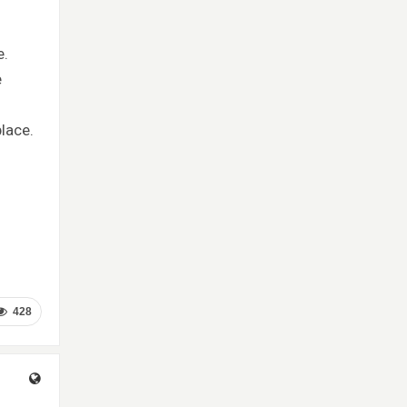
e.
e
place.
428