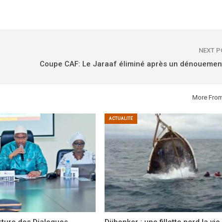
NEXT 
Coupe CAF: Le Jaraaf éliminé après un dénouemen
More Fro
ACTUALITÉ
rture des Dialogues
Djibonker : une fillette perd la vi