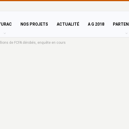
’URAC
NOS PROJETS
ACTUALITÉ
A G 2018
PARTEN
illions de FCFA dérobés, enquête en cours