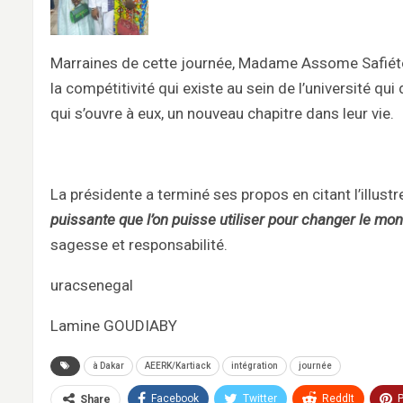
Marraines de cette journée, Madame Assome Safiétou
la compétitivité qui existe au sein de l’université 
qui s’ouvre à eux, un nouveau chapitre dans leur vie.
La présidente a terminé ses propos en citant l’illus
puissante que l’on puisse utiliser pour changer le mo
sagesse et responsabilité.
uracsenegal
Lamine GOUDIABY
à Dakar
AEERK/Kartiack
intégration
journée
Facebook
Twitter
ReddIt
P
Share