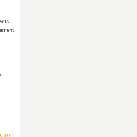
ants
nnement
ec
535