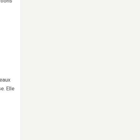
ctions
veaux
e. Elle