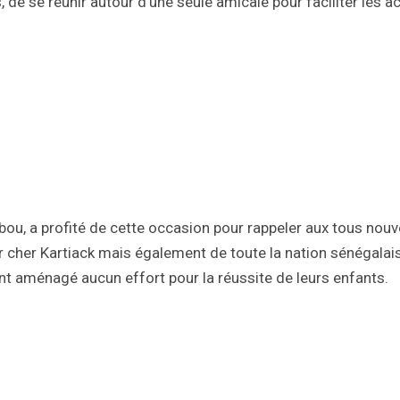
 de se réunir autour d’une seule amicale pour faciliter les a
u, a profité de cette occasion pour rappeler aux tous nou
r cher Kartiack mais également de toute la nation sénégalais
t aménagé aucun effort pour la réussite de leurs enfants.