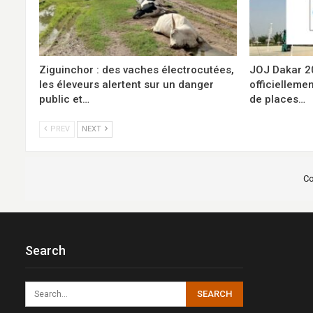
Ziguinchor : des vaches électrocutées,
JOJ Dakar 202
les éleveurs alertent sur un danger
officiellemen
public et…
de places…
PREV
NEXT
Co
Search