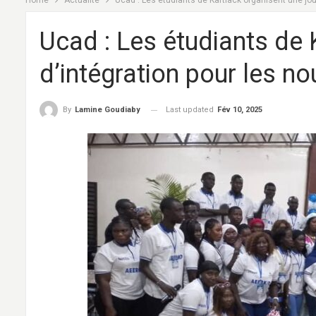
Home
Actualité
Ucad : Les étudiants de Kartiack organisent une jo
Ucad : Les étudiants de 
d’intégration pour les n
Last updated
Fév 10, 2025
By
Lamine Goudiaby