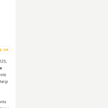
535
025,
De
nité
largi
ants