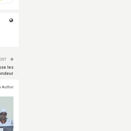
POST
sse les
fondeur
m Author