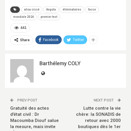
aliou cissé
Angola
éliminatoires
facce
mondiale 2026
premier test
441
Facebook
Twitter
Share
Barthélemy COLY
PREV POST
NEXT POST
Gratuité des actes
Lutte contre la vie
d’état civil : Dr
chère: la SONADIS de
Macoumba Diouf salue
retour avec 2000
la mesure, mais invite
boutiques dès le 1er