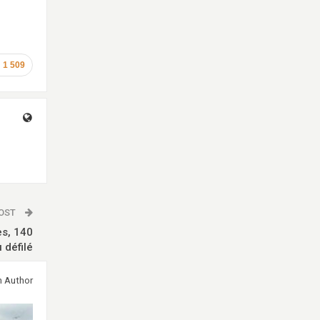
1 509
POST
es, 140
 défilé
m Author