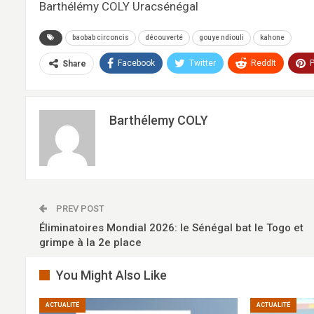
Barthélémy COLY Uracsénégal
baobab circoncis
découverté
gouye ndiouli
kahone
Facebook
Twitter
ReddIt
P
Share
Barthélemy COLY
PREV POST
Éliminatoires Mondial 2026: le Sénégal bat le Togo et
grimpe à la 2e place
You Might Also Like
ACTUALITÉ
ACTUALITÉ