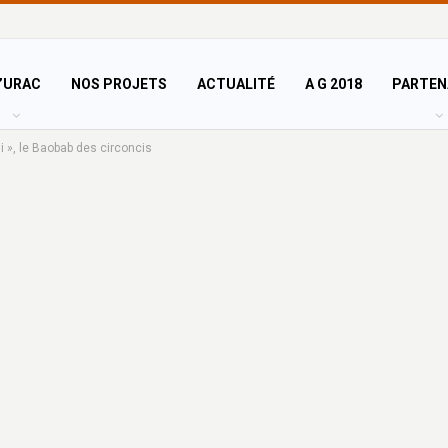
’URAC
NOS PROJETS
ACTUALITÉ
A G 2018
PARTEN
 », le Baobab des circoncis