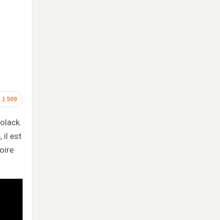
1 509
olack.
 il est
oire