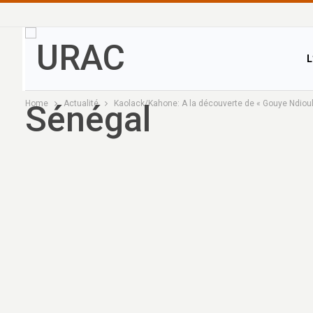
L
Home
Actualité
Kaolack/Kahone: A la découverte de « Gouye Ndiouli