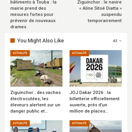
bâtiments à Touba : la
Ziguinchor : le navire
mairie prend des
« Aline Sitoé Diatta »
mesures fortes pour
suspendu
prévenir de nouveaux
temporairement
drames
You Might Also Like
All
ACTUALITÉ
ACTUALITÉ
Ziguinchor : des vaches
JOJ Dakar 2026 : la
électrocutées, les
billetterie officiellement
éleveurs alertent sur un
ouverte, près d’un
danger public et…
million de places…
ACTUALITÉ
ACTUALITÉ