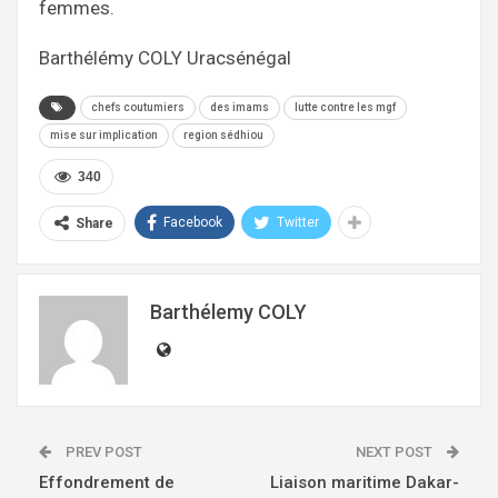
femmes.
Barthélémy COLY Uracsénégal
chefs coutumiers
des imams
lutte contre les mgf
mise sur implication
region sédhiou
340
Facebook
Twitter
Share
Barthélemy COLY
PREV POST
NEXT POST
Effondrement de
Liaison maritime Dakar-