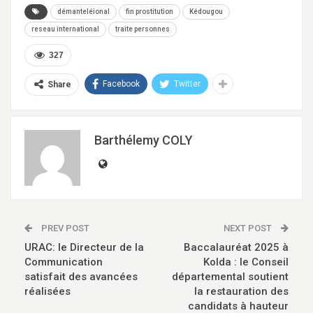
démanteléional
fin prostitution
Kédougou
reseau international
traite personnes
327
Facebook
Twitter
Share
Barthélemy COLY
PREV POST
NEXT POST
URAC: le Directeur de la
Baccalauréat 2025 à
Communication
Kolda : le Conseil
satisfait des avancées
départemental soutient
réalisées
la restauration des
candidats à hauteur