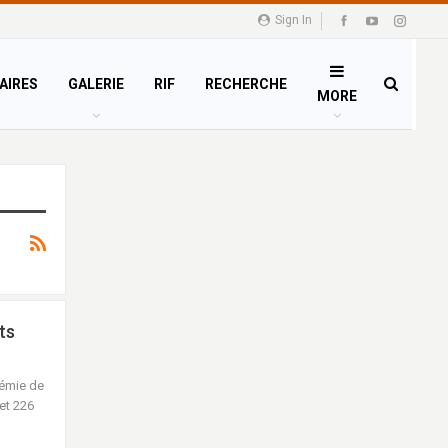
Sign In
AIRES
GALERIE
RIF
RECHERCHE
MORE
ts
démie de
 et 226