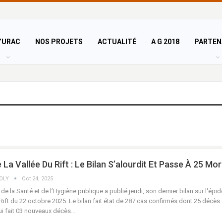
’URAC
NOS PROJETS
ACTUALITÉ
A G 2018
PARTEN
 La Vallée Du Rift : Le Bilan S’alourdit Et Passe À 25 Mor
COLY
Oct 24, 2025
 de la Santé et de l’Hygiène publique a publié jeudi, son dernier bilan sur l'épi
 Rift du 22 octobre 2025. Le bilan fait état de 287 cas confirmés dont 25 décès
ui fait 03 nouveaux décès…