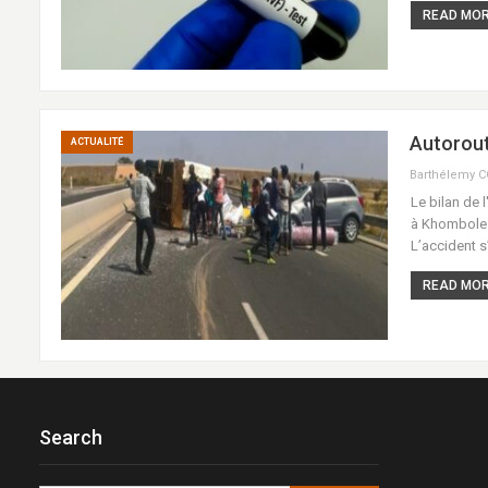
READ MORE
Autorout
ACTUALITÉ
Barthélemy 
Le bilan de 
à Khombole s
L’accident s
READ MORE
Search