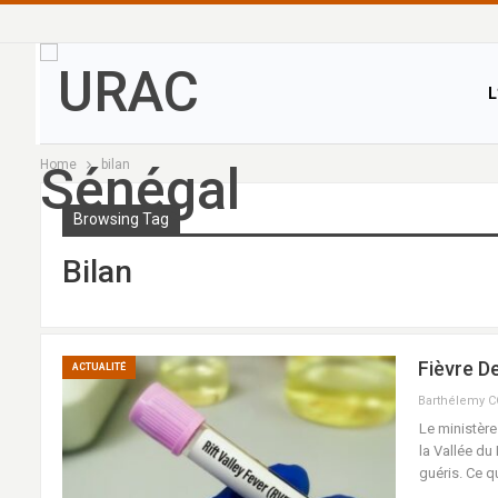
L
Home
bilan
Browsing Tag
Bilan
Fièvre De
ACTUALITÉ
Barthélemy 
Le ministère
la Vallée du
guéris. Ce q