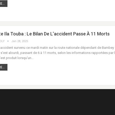
...
e Ila Touba : Le Bilan De L’accident Passe À 11 Morts
COLY
Jan 28, 2025
l'accident survenu ce mardi matin sur la route nationale dépendant de Bambey 
'est alourdi, passant de 6 à 11 morts, selon les informations rapportées par 
’est produit lorsqu'un…
...