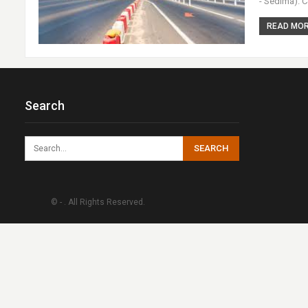
- Sédima). C
READ MORE
Search
© - . All Rights Reserved.