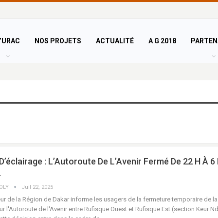
’URAC
NOS PROJETS
ACTUALITÉ
A G 2018
PARTEN
D’éclairage : L’Autoroute De L’Avenir Fermé De 22 H À 6
…
COLY
Juil 22, 2025
r de la Région de Dakar informe les usagers de la fermeture temporaire de la
sur l'Autoroute de l'Avenir entre Rufisque Ouest et Rufisque Est (section Keur N