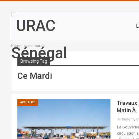
L
Home
ce mardi
Browsing Tag
Ce Mardi
Travaux 
ACTUALITÉ
Matin À
Barthélemy 
Le Gouverneu
circulation 