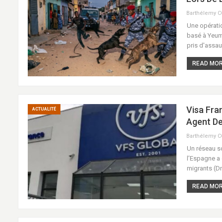
Barthélemy 
Une opérati
basé à Yeumb
pris d'assa
READ MORE
Visa Fra
ACTUALITÉ
Agent D
Barthélemy 
Un réseau so
l’Espagne a 
migrants (Dn
READ MORE