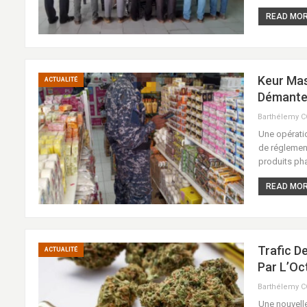
READ MORE
Keur Mas
ACTUALITÉ
Démantel
Barthélemy 
Une opératio
de réglement
produits ph
READ MORE
Trafic D
ACTUALITÉ
Par L’Oct
Barthélemy 
Une nouvelle