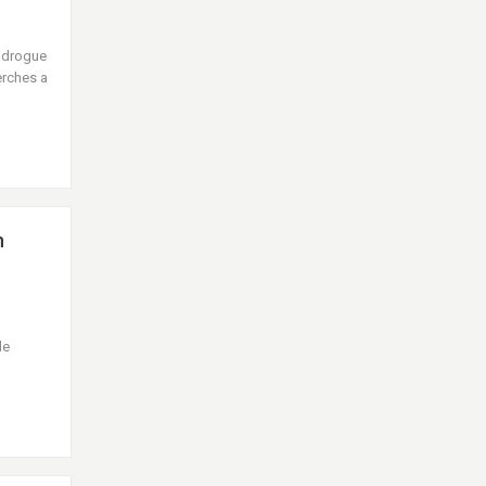
 drogue
erches a
n
de