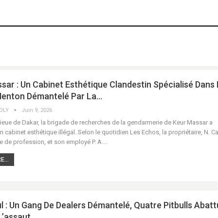
sar : Un Cabinet Esthétique Clandestin Spécialisé Dans
Menton Démantelé Par La…
COLY
Juin 9, 2026
ieue de Dakar, la brigade de recherches de la gendarmerie de Keur Massar a
 cabinet esthétique illégal. Selon le quotidien Les Echos, la propriétaire, N. C
e de profession, et son employé P. A.…
...
 : Un Gang De Dealers Démantelé, Quatre Pitbulls Abatt
L’assaut