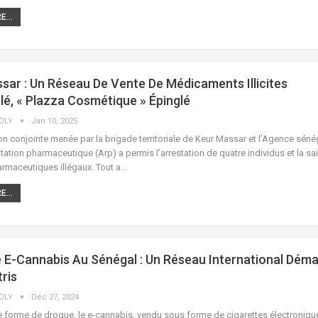
...
sar : Un Réseau De Vente De Médicaments Illicites
é, « Plazza Cosmétique » Épinglé
COLY
Jan 10, 2025
n conjointe menée par la brigade territoriale de Keur Massar et l’Agence séné
ation pharmaceutique (Arp) a permis l’arrestation de quatre individus et la sa
armaceutiques illégaux. Tout a…
...
e E-Cannabis Au Sénégal : Un Réseau International Dém
ris
COLY
Déc 27, 2024
 forme de drogue, le e-cannabis, vendu sous forme de cigarettes électronique