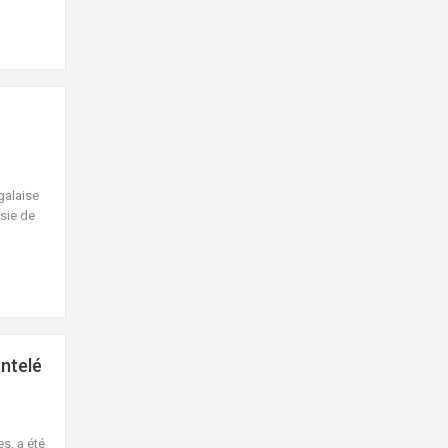
galaise
isie de
antelé
s, a été