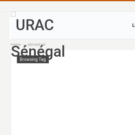
L
Home
démantelé
Browsing Tag