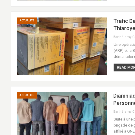
Trafic D
ACTUALITÉ
Thiaroye
Barthélemy 
Une opérati
(ARP) et la 
démanteler 
READ MORE
Diamniad
ACTUALITÉ
Personne
Barthélemy 
Suite à une 
brigade de 
affilié à QN