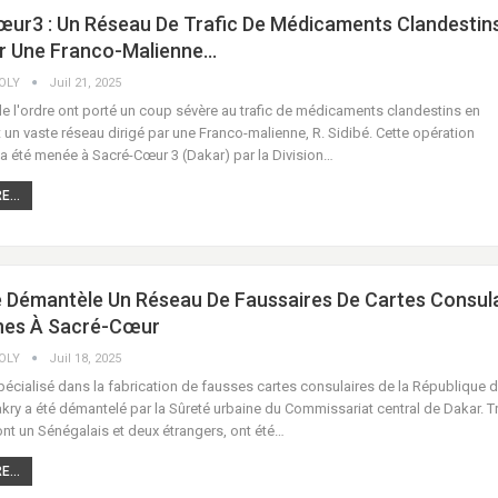
ur3 : Un Réseau De Trafic De Médicaments Clandestin
ar Une Franco-Malienne…
COLY
Juil 21, 2025
e l'ordre ont porté un coup sévère au trafic de médicaments clandestins en
un vaste réseau dirigé par une Franco-malienne, R. Sidibé. Cette opération
a été menée à Sacré-Cœur 3 (Dakar) par la Division…
...
e Démantèle Un Réseau De Faussaires De Cartes Consul
nes À Sacré-Cœur
COLY
Juil 18, 2025
écialisé dans la fabrication de fausses cartes consulaires de la République 
ry a été démantelé par la Sûreté urbaine du Commissariat central de Dakar. T
ont un Sénégalais et deux étrangers, ont été…
...