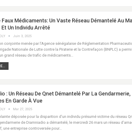
e Faux Médicaments: Un Vaste Réseau Démantelé Au M
 Et Un Individu Arrêté
COLY
Juin 3, 2025
on conjointe menée par l’Agence sénégalaise de Réglementation Pharmaceuti
Brigade Nationale de Lutte contre la Piraterie et la Contrefaçon (BNPLC) a perm
un grand réseau de trafic de médicaments…
...
io : Un Réseau De Qnet Démantelé Par La Gendarmerie,
s En Garde À Vue
COLY
Mar 27, 2025
plainte déposée pour la disparition d’un individu présumé victime du réseau Qn
gendarmerie de Diamniadio a démantelé, le mercredi 26 mars un réseau d’arn
ET, une entreprise controversée pour…