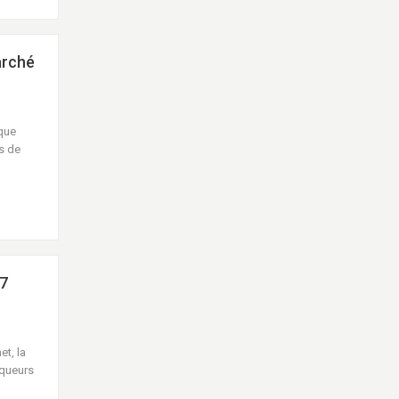
arché
que
is de
 7
et, la
aqueurs