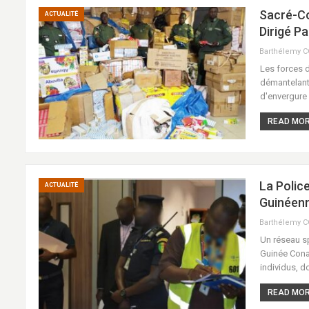
Sacré-Cœ
ACTUALITÉ
Dirigé P
Barthélemy 
Les forces d
démantelant 
d'envergure 
READ MORE
La Polic
ACTUALITÉ
Guinéen
Barthélemy 
Un réseau sp
Guinée Conak
individus, d
READ MORE