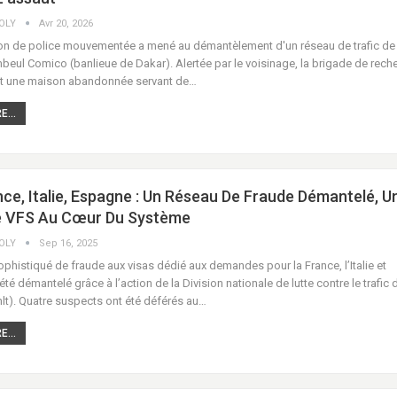
COLY
Avr 20, 2026
on de police mouvementée a mené au démantèlement d'un réseau de trafic de
eul Comico (banlieue de Dakar). Alertée par le voisinage, la brigade de rech
ut une maison abandonnée servant de…
...
nce, Italie, Espagne : Un Réseau De Fraude Démantelé, U
e VFS Au Cœur Du Système
COLY
Sep 16, 2025
phistiqué de fraude aux visas dédié aux demandes pour la France, l’Italie et
été démantelé grâce à l’action de la Division nationale de lutte contre le trafic 
lt). Quatre suspects ont été déférés au…
...