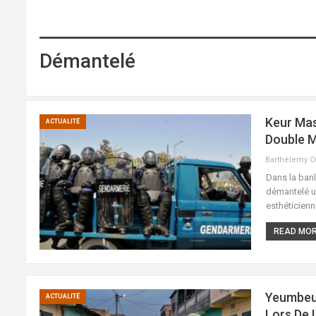
Démantelé
Keur Mas
ACTUALITÉ
Double 
Barthélemy 
Dans la banl
démantelé un
esthéticienn
READ MORE
Yeumbeul
ACTUALITÉ
Lors De 