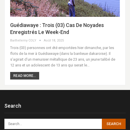
Guédiawaye : Trois (03) Cas De Noyades
Enregistrés Le Week-End
Barthélemy COLY
Août 18, 2025
Trois (03) personnes ont été emportées hier dimanche, par les
flots de la mer à Guédiawaye (dans la banlieue dakaroise). Il
s’agirait d’un menuisier métallique de 23 ans, un jeune talibé de
12 ans et un adolescent de 13 ans qui serait le…
READ MORE...
Search