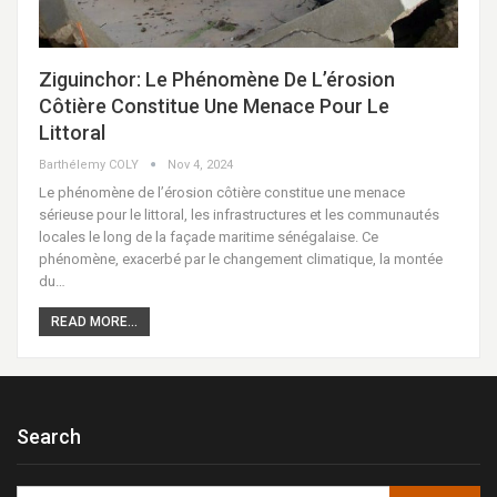
Ziguinchor: Le Phénomène De L’érosion
Côtière Constitue Une Menace Pour Le
Littoral
Barthélemy COLY
Nov 4, 2024
Le phénomène de l’érosion côtière constitue une menace
sérieuse pour le littoral, les infrastructures et les communautés
locales le long de la façade maritime sénégalaise. Ce
phénomène, exacerbé par le changement climatique, la montée
du…
READ MORE...
Search