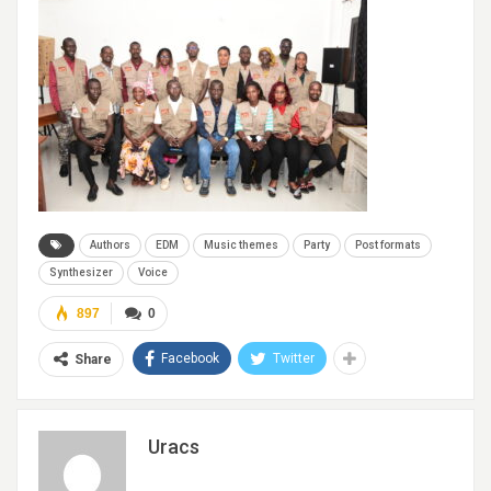
Authors
EDM
Music themes
Party
Post formats
Synthesizer
Voice
897
0
Facebook
Twitter
Share
Uracs