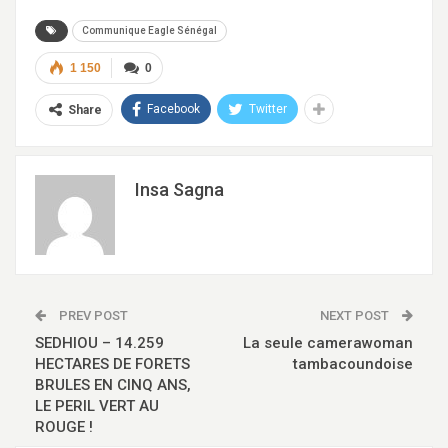
audio
Communique Eagle Sénégal
1 150
0
Facebook
Twitter
Share
Insa Sagna
PREV POST
NEXT POST
SEDHIOU – 14.259
La seule camerawoman
HECTARES DE FORETS
tambacoundoise
BRULES EN CINQ ANS,
LE PERIL VERT AU
ROUGE !