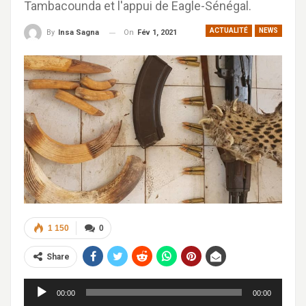
Tambacounda et l'appui de Eagle-Sénégal.
ACTUALITÉ
NEWS
On
Fév 1, 2021
By
Insa Sagna
1 150
0
Share
Lecteur
00:00
00:00