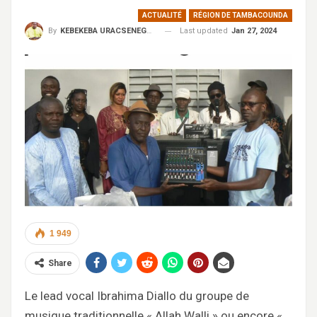
ACTUALITÉ
RÉGION DE TAMBACOUNDA
Last updated
Jan 27, 2024
By
KEBEKEBA URACSENEGAL / RADIO GADECBEETAWE FM
1 949
Share
Le lead vocal Ibrahima Diallo du groupe de
musique traditionnelle « Allah Walli » ou encore «