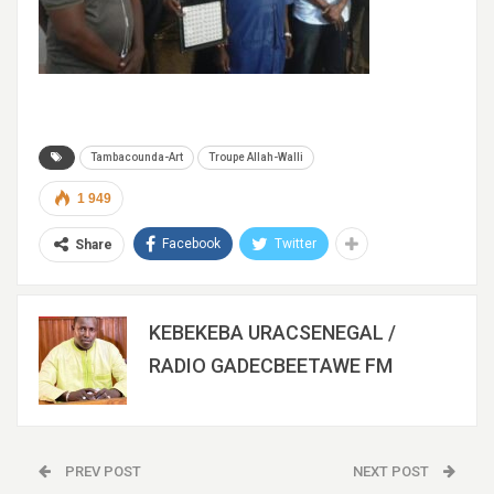
Tambacounda-Art
Troupe Allah-Walli
1 949
Facebook
Twitter
Share
KEBEKEBA URACSENEGAL /
RADIO GADECBEETAWE FM
PREV POST
NEXT POST