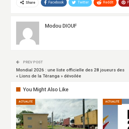
Facebook
Twitter
ReddIt
P
Share
Modou DIOUF
PREV POST
Mondial 2026 : une liste officielle des 28 joueurs des
« Lions de la Téranga » dévoilée
You Might Also Like
ACTUALITÉ
ACTUALITÉ