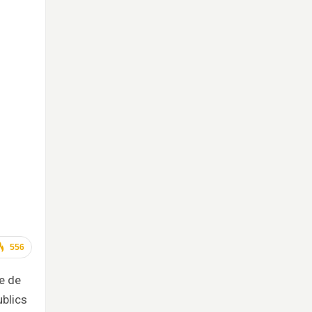
556
e de
blics