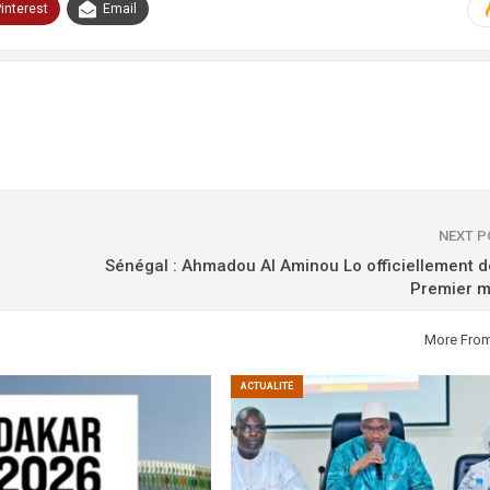
interest
Email
NEXT 
Sénégal : Ahmadou Al Aminou Lo officiellement 
Premier m
More Fro
ACTUALITÉ