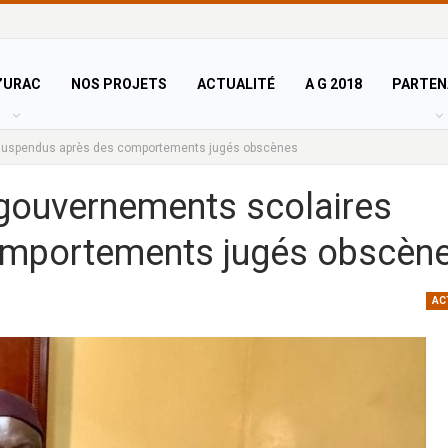
’URAC
NOS PROJETS
ACTUALITÉ
A G 2018
PARTEN
s suspendus après des comportements jugés obscènes
 gouvernements scolaires
omportements jugés obscèn
AC