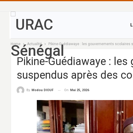
L
Home
Actualité
Pikine-Guédiawaye : les gouvernements scolaire
Pikine-Guédiawaye : les
suspendus après des c
On
Mai 25, 2026
By
Modou DIOUF