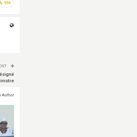
556
POST
désigné
inistre
m Author