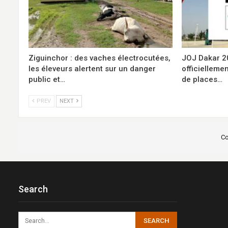
Ziguinchor : des vaches électrocutées,
JOJ Dakar 202
les éleveurs alertent sur un danger
officiellemen
public et…
de places…
PREV
NEXT
Co
Search