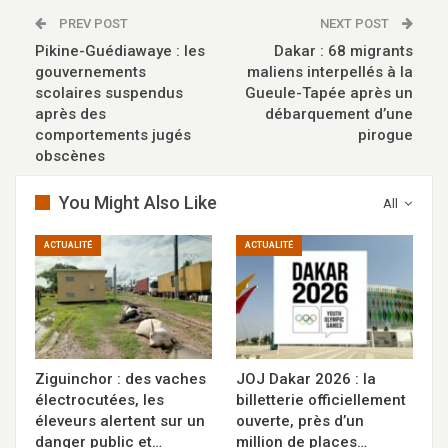
PREV POST
NEXT POST
Pikine-Guédiawaye : les
Dakar : 68 migrants
gouvernements
maliens interpellés à la
scolaires suspendus
Gueule-Tapée après un
après des
débarquement d’une
comportements jugés
pirogue
obscènes
You Might Also Like
All
ACTUALITÉ
ACTUALITÉ
Ziguinchor : des vaches
JOJ Dakar 2026 : la
électrocutées, les
billetterie officiellement
éleveurs alertent sur un
ouverte, près d’un
danger public et…
million de places…