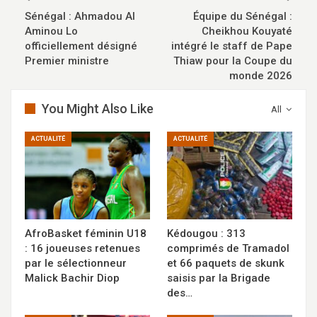
Sénégal : Ahmadou Al
Équipe du Sénégal :
Aminou Lo
Cheikhou Kouyaté
officiellement désigné
intégré le staff de Pape
Premier ministre
Thiaw pour la Coupe du
monde 2026
You Might Also Like
All
ACTUALITÉ
ACTUALITÉ
AfroBasket féminin U18
Kédougou : 313
: 16 joueuses retenues
comprimés de Tramadol
par le sélectionneur
et 66 paquets de skunk
Malick Bachir Diop
saisis par la Brigade
des…