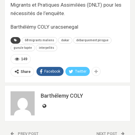
Migrants et Pratiques Assimilées (DNLT) pour les
nécessités de l’enquête.
Barthélémy COLY uracsenegal
68 migrants maliens
dakar
débarquement pirogue
gueule tapée
interpellés
149
Facebook
Twitter
Share
Barthélemy COLY
PREV POST
NEXT POST