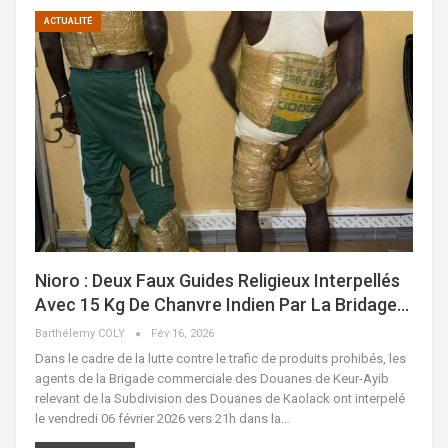
ACTUALITÉ
Nioro : Deux Faux Guides Religieux Interpellés
Avec 15 Kg De Chanvre Indien Par La Bridage…
Barthélemy COLY
Fév 16, 2026
Dans le cadre de la lutte contre le trafic de produits prohibés, les
agents de la Brigade commerciale des Douanes de Keur-Ayib
relevant de la Subdivision des Douanes de Kaolack ont interpelé
le vendredi 06 février 2026 vers 21h dans la…