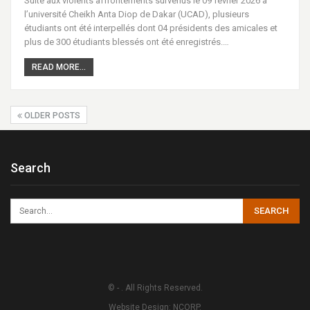
Suite aux violents affrontements survenus le 09 février 2026 à
l’université Cheikh Anta Diop de Dakar (UCAD), plusieurs
étudiants ont été interpellés dont 04 présidents des amicales et
plus de 300 étudiants blessés ont été enregistrés.…
READ MORE...
OLDER POSTS
Search
© - . All Rights Reserved.
Website Design:
NCORP.