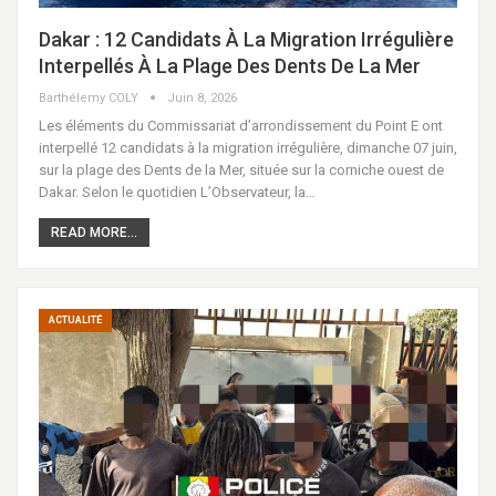
Dakar : 12 Candidats À La Migration Irrégulière
Interpellés À La Plage Des Dents De La Mer
Barthélemy COLY
Juin 8, 2026
Les éléments du Commissariat d’arrondissement du Point E ont
interpellé 12 candidats à la migration irrégulière, dimanche 07 juin,
sur la plage des Dents de la Mer, située sur la corniche ouest de
Dakar. Selon le quotidien L’Observateur, la…
READ MORE...
ACTUALITÉ