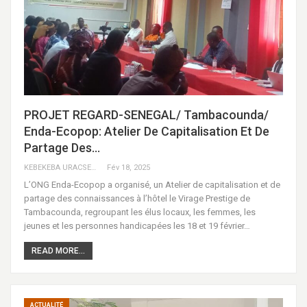
PROJET REGARD-SENEGAL/ Tambacounda/
Enda-Ecopop: Atelier De Capitalisation Et De
Partage Des…
KEBEKEBA URACSENEGAL / RADIO GADECBEETAWE FM
Fév 18, 2025
L’ONG Enda-Ecopop a organisé, un Atelier de capitalisation et de
partage des connaissances à l’hôtel le Virage Prestige de
Tambacounda, regroupant les élus locaux, les femmes, les
jeunes et les personnes handicapées les 18 et 19 février…
READ MORE...
ACTUALITÉ