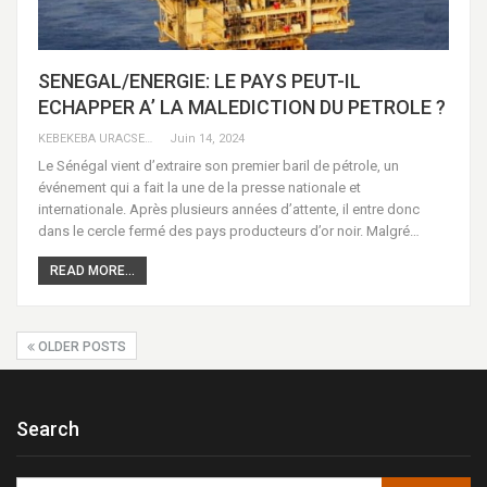
SENEGAL/ENERGIE: LE PAYS PEUT-IL
ECHAPPER A’ LA MALEDICTION DU PETROLE ?
KEBEKEBA URACSENEGAL / RADIO GADECBEETAWE FM
Juin 14, 2024
Le Sénégal vient d’extraire son premier baril de pétrole, un
événement qui a fait la une de la presse nationale et
internationale. Après plusieurs années d’attente, il entre donc
dans le cercle fermé des pays producteurs d’or noir. Malgré…
READ MORE...
OLDER POSTS
Search