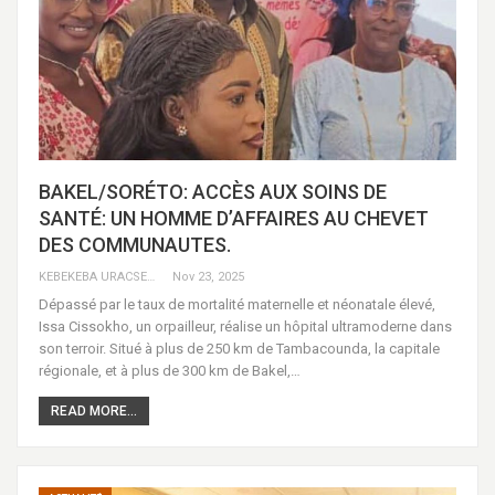
BAKEL/SORÉTO: ACCÈS AUX SOINS DE
SANTÉ: UN HOMME D’AFFAIRES AU CHEVET
DES COMMUNAUTES.
KEBEKEBA URACSENEGAL / RADIO GADECBEETAWE FM
Nov 23, 2025
Dépassé par le taux de mortalité maternelle et néonatale élevé,
Issa Cissokho, un orpailleur, réalise un hôpital ultramoderne dans
son terroir. Situé à plus de 250 km de Tambacounda, la capitale
régionale, et à plus de 300 km de Bakel,…
READ MORE...