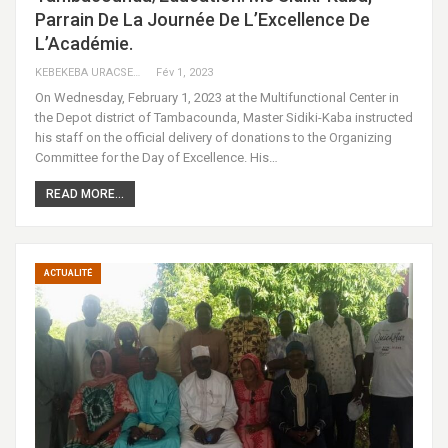
Parrain De La Journée De L’Excellence De
L’Académie.
KEBEKEBA URACSENEGAL / RADIO GADECBEETAWE FM
Fév 1, 2023
On Wednesday, February 1, 2023 at the Multifunctional Center in
the Depot district of Tambacounda, Master Sidiki-Kaba instructed
his staff on the official delivery of donations to the Organizing
Committee for the Day of Excellence. His…
READ MORE...
ACTUALITÉ