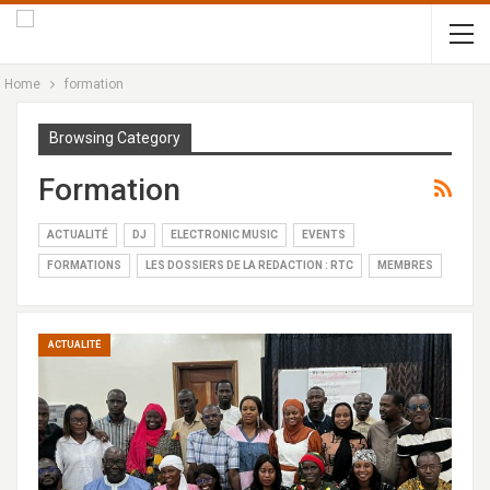
Home
formation
Browsing Category
Formation
ACTUALITÉ
DJ
ELECTRONIC MUSIC
EVENTS
FORMATIONS
LES DOSSIERS DE LA REDACTION : RTC
MEMBRES
ACTUALITÉ