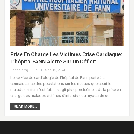
Prise En Charge Les Victimes Crise Cardiaque:
L’hôpital FANN Alerte Sur Un Déficit
Barthélemy COLY
Sep 15, 2024
Le service de cardiologie de l’hôpital de Fann porte à la
connaissance des populations sur les risques que court le
malades si rien n’est fait. Il s’agit plus précisément de la prise en
charge des malades victimes d’infarctus du myocarde ou…
READ MORE...