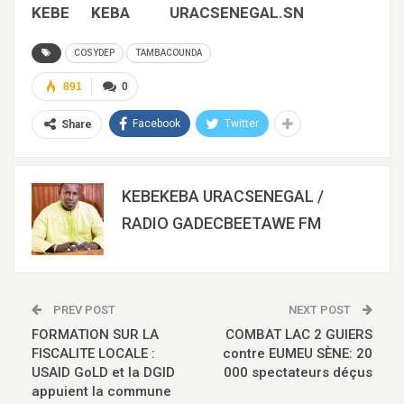
KEBE KEBA URACSENEGAL.SN
COSYDEP
TAMBACOUNDA
891
0
Facebook
Twitter
Share
KEBEKEBA URACSENEGAL /
RADIO GADECBEETAWE FM
PREV POST
NEXT POST
FORMATION SUR LA
COMBAT LAC 2 GUIERS
FISCALITE LOCALE :
contre EUMEU SÈNE: 20
USAID GoLD et la DGID
000 spectateurs déçus
appuient la commune