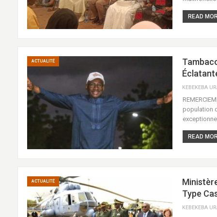
READ MORE
Tambacou
ACTUALITÉ
Éclatant
REMERCIEMEN
population d
exceptionne
READ MORE
Ministèr
ACTUALITÉ
Type Cas