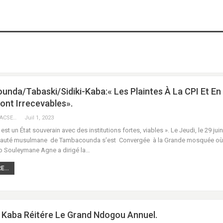
nda/Tabaski/Sidiki-Kaba:« Les Plaintes À La CPI Et En
ont Irrecevables».
KEBEKEBA URACSENEGAL / RADIO GADECBEETAWE FM
Juil 1, 2023
est un État souverain avec des institutions fortes, viables ». Le Jeudi, le 29 jui
uté musulmane de Tambacounda s’est Convergée à la Grande mosquée où
no Souleymane Agne a dirigé la…
...
i Kaba Réitére Le Grand Ndogou Annuel.