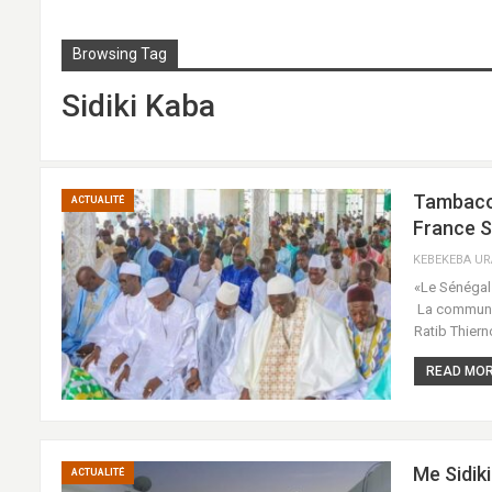
Browsing Tag
Sidiki Kaba
Tambacou
ACTUALITÉ
France S
«Le Sénégal 
La communa
Ratib Thier
READ MORE
Me Sidik
ACTUALITÉ