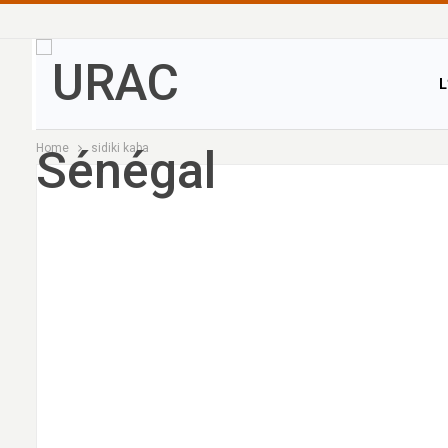
L
Home
sidiki kaba