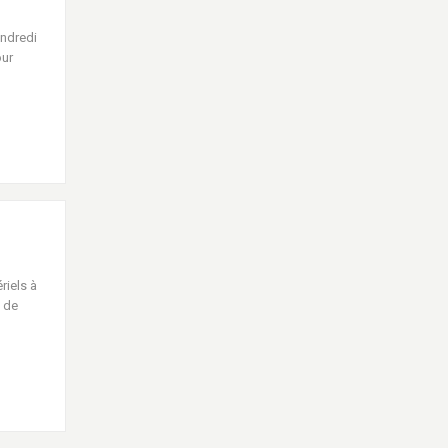
endredi
our
riels à
 de