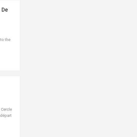
 De
to the
 Cercle
 départ