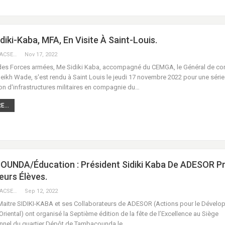
diki-Kaba, MFA, En Visite À Saint-Louis.
KEBEKEBA URACSENEGAL / RADIO GADECBEETAWE FM
Nov 17, 2022
 des Forces armées, Me Sidiki Kaba, accompagné du CEMGA, le Général de co
ikh Wade, s'est rendu à Saint Louis le jeudi 17 novembre 2022 pour une série
on d'infrastructures militaires en compagnie du…
...
UNDA/Éducation : Président Sidiki Kaba De ADESOR P
eurs Élèves.
KEBEKEBA URACSENEGAL / RADIO GADECBEETAWE FM
Sep 12, 2022
aitre SIDIKI-KABA et ses Collaborateurs de ADESOR (Actions pour le Dével
riental) ont organisé la Septième édition de la fête de l’Excellence au Siège
onnel du quartier Dépôt de Tambacounda le…