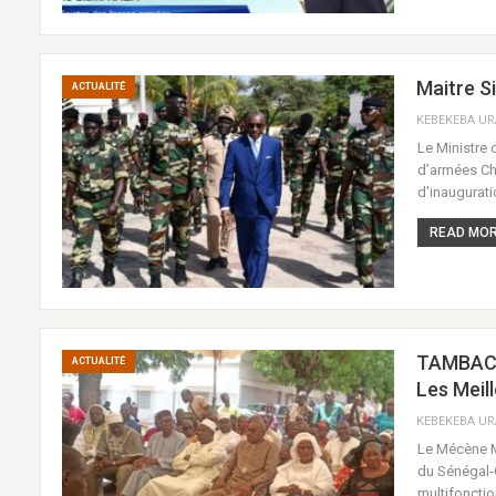
Maitre Si
ACTUALITÉ
Le Ministre
d’armées Che
d'inaugurati
READ MORE
TAMBACO
ACTUALITÉ
Les Meill
Le Mécène M
du Sénégal-O
multifoncti