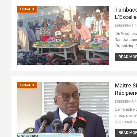
Tambacou
ACTUALITÉ
L’Excell
On Wednesday
Tambacounda,
Organizing 
READ MORE
Maitre S
ACTUALITÉ
Récipien
Le ministre 
mess des of
à la retraite
READ MORE