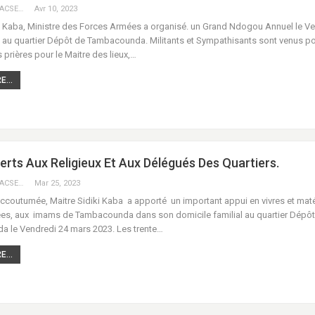
KEBEKEBA URACSENEGAL / RADIO GADECBEETAWE FM
Avr 10, 2023
ki Kaba, Ministre des Forces Armées a organisé. un Grand Ndogou Annuel le V
3 au quartier Dépôt de Tambacounda. Militants et Sympathisants sont venus p
 prières pour le Maitre des lieux,…
...
erts Aux Religieux Et Aux Délégués Des Quartiers.
KEBEKEBA URACSENEGAL / RADIO GADECBEETAWE FM
Mar 25, 2023
coutumée, Maitre Sidiki Kaba a apporté un important appui en vivres et maté
s, aux imams de Tambacounda dans son domicile familial au quartier Dépôt
 le Vendredi 24 mars 2023. Les trente…
...