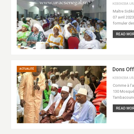
Maître Sidi
07 avril 202
formuler des
READ MORE
Dons Off
ACTUALITÉ
Comme à l’ac
130 Mosquée
Tambacounda
READ MORE