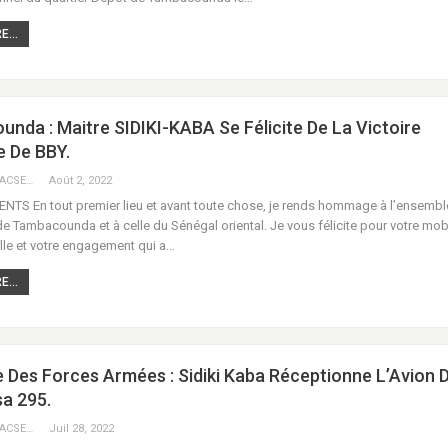
...
nda : Maitre SIDIKI-KABA Se Félicite De La Victoire
e De BBY.
KEBEKEBA URACSENEGAL / RADIO GADECBEETAWE FM
Août 2, 2022
TS En tout premier lieu et avant toute chose, je rends hommage à l’ensemble
e Tambacounda et à celle du Sénégal oriental. Je vous félicite pour votre mobi
lle et votre engagement qui a…
...
e Des Forces Armées : Sidiki Kaba Réceptionne L’Avion 
a 295.
KEBEKEBA URACSENEGAL / RADIO GADECBEETAWE FM
Juil 28, 2022