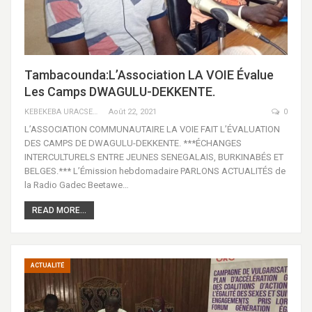
Tambacounda:L’Association LA VOIE Évalue
Les Camps DWAGULU-DEKKENTE.
KEBEKEBA URACSENEGAL / RADIO GADECBEETAWE FM
Août 22, 2021
0
L’ASSOCIATION COMMUNAUTAIRE LA VOIE FAIT L’ÉVALUATION
DES CAMPS DE DWAGULU-DEKKENTE. ***ÉCHANGES
INTERCULTURELS ENTRE JEUNES SENEGALAIS, BURKINABÉS ET
BELGES.*** L’Émission hebdomadaire PARLONS ACTUALITÉS de
la Radio Gadec Beetawe…
READ MORE...
ACTUALITÉ